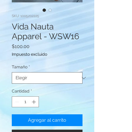
SKU: 1005202225
Vida Nauta
Apparel - WSW16
Precio
$100.00
Impuesto excluido
Tamaño
*
Cantidad
*
Agregar al carrito