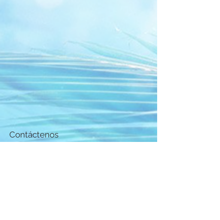
Contáctenos
¡Pregúntenos cualquier cosa!
Estamos aquí para responder
cualquier pregunta que tenga.
Correo
electrónico:
vidanautapr@gmail.com
Teléfono:
+1 (787) 316-8888