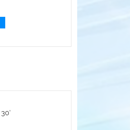
a
 30’