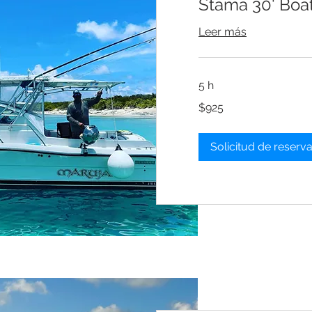
Stama 30' Boa
Leer más
5 h
925
$925
dólares
estadounidenses
Solicitud de reserv