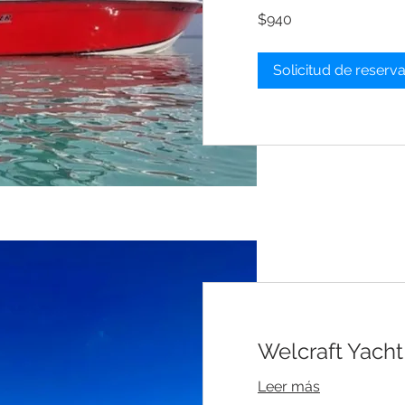
940
$940
dólares
estadounidenses
Solicitud de reserv
Welcraft Yacht
Leer más