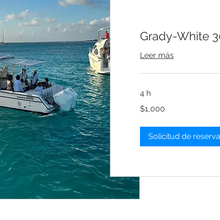
Grady-White 3
Leer más
4 h
1,000
$1,000
dólares
estadounidenses
Solicitud de reserv