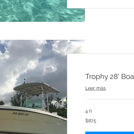
Trophy 28' Boa
Leer más
4 h
875
$875
dólares
estadounidenses