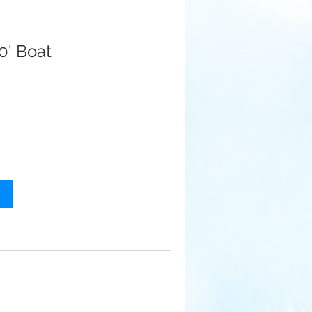
0' Boat
a