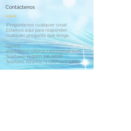
Contáctenos
¡Pregúntenos cualquier cosa!
Estamos aquí para responder
cualquier pregunta que tenga.
Correo
electrónico:
vidanautapr@gmail.com
Teléfono:
+1 (787) 316-8888
Teléfono Alterno:
+1 (787) 226-9683
Síganos
Subscribe para actualizaciones y
ofertas