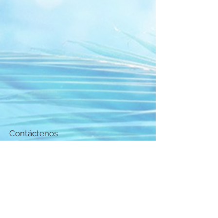
Contáctenos
¡Pregúntenos cualquier cosa!
Estamos aquí para responder
cualquier pregunta que tenga.
Correo
electrónico:
vidanautapr@gmail.com
Teléfono:
+1 (787) 316-8888